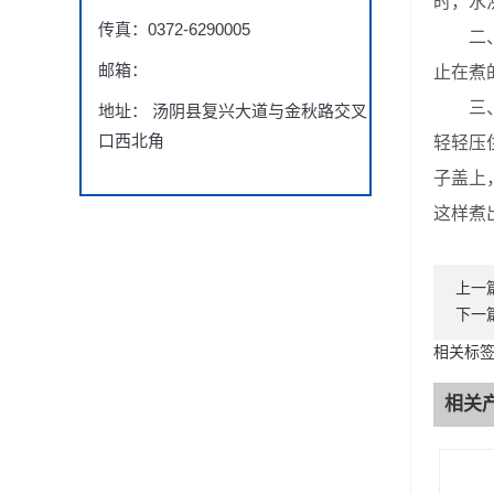
时，水
传真：0372-6290005
二、煮
邮箱：
止在煮
三、鹌
地址： 汤阴县复兴大道与金秋路交叉
口西北角
轻轻压
子盖上
这样煮
上一
下一
相关标
相关