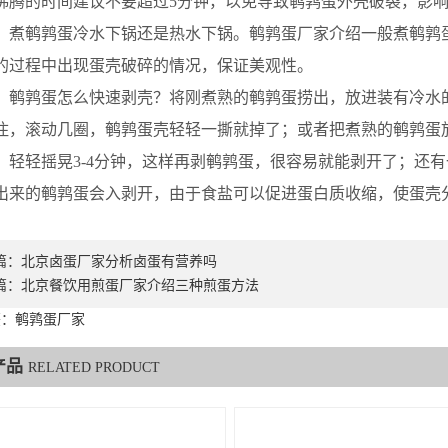
沸腾的时间建议不要超过5分钟，以免导致鹌鹑蛋外壳破裂，影
鹌鹑蛋冷水下锅还是热水下锅。鹌鹑蛋厂家介绍一般煮鹌鹑蛋
的过程中出现蛋壳破碎的情况，保证美观性。
鹑蛋怎么快速剥壳？将刚煮熟的鹌鹑蛋捞出，放进装有冷水的盆
住，滚动几圈，鹌鹑蛋壳轻轻一撕就掉了；或者把煮熟的鹌鹑蛋
，轻轻摇晃3-4分钟，这样再剥鹌鹑蛋，很容易就能剥开了；还
出来的鹌鹑蛋会入剥开，由于食盐可以促进蛋白质收缩，使蛋壳
篇：
北京卤蛋厂家分析卤蛋有营养吗
篇：
北京餐饮用煎蛋厂家介绍三种煎蛋方法
签：鹌鹑蛋厂家
产品
RELATED PRODUCT