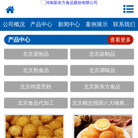
网站首页
健康卤味
公司概况
产品中心
新闻中心
案例展示
联系我们
合作模式
产品中心
查看更多
北京蛋制品
北京卤制品
新闻资讯
北京熟食品
北京调味品
关于新东方
加入新东方
北京鸡蛋壳粉
北京新东方食品
联系我们
北京食品代加工
北京精忠报国八大锤典故版