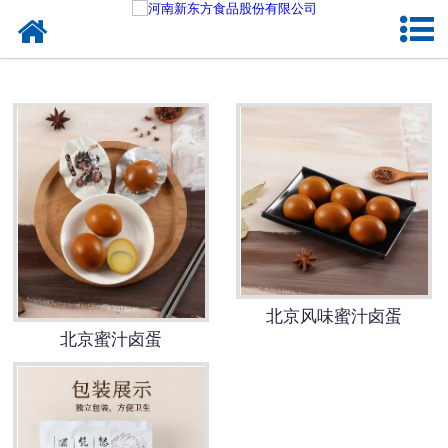
网站首页
北京蛋制品
北京卤制品
北京熟食品
北京调味品
北京鸡蛋壳粉
北京风味蜜汁卤蛋
北京新东方食品
北京蜜汁卤蛋
北京食品代加工
北京精忠报国八大锤典故版