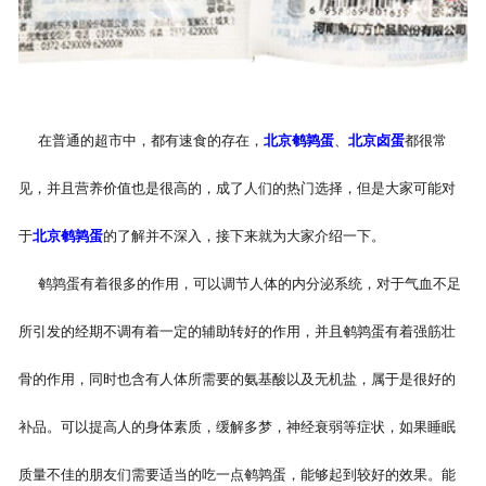
-
北京盐焗味卤蛋
-
北京泡椒味卤蛋
在普通的超市中，都有速食的存在，
北京鹌鹑蛋
、
北京卤蛋
都很常
-
北京蜜汁味卤蛋
见，并且营养价值也是很高的，成了人们的热门选择，但是大家可能对
-
北京茶香味卤蛋
于
北京鹌鹑蛋
的了解并不深入，接下来就为大家介绍一下。
鹌鹑蛋有着很多的作用，可以调节人体的内分泌系统，对于气血不足
所引发的经期不调有着一定的辅助转好的作用，并且鹌鹑蛋有着强筋壮
骨的作用，同时也含有人体所需要的氨基酸以及无机盐，属于是很好的
补品。可以提高人的身体素质，缓解多梦，神经衰弱等症状，如果睡眠
质量不佳的朋友们需要适当的吃一点鹌鹑蛋，能够起到较好的效果。能