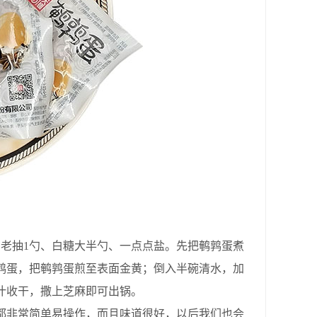
、老抽1勺、白糖大半勺、一点点盐。先把鹌鹑蛋煮
鹑蛋，把鹌鹑蛋煎至表面金黄；倒入半碗清水，加
汁收干，撒上芝麻即可出锅。
都非常简单易操作，而且味道很好，以后我们也会