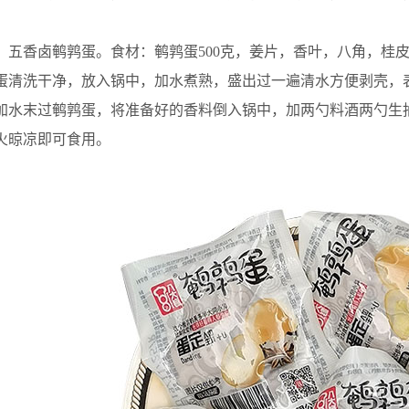
。
香卤鹌鹑蛋。食材：鹌鹑蛋500克，姜片，香叶，八角，桂皮
蛋清洗干净，放入锅中，加水煮熟，盛出过一遍清水方便剥壳，
加水末过鹌鹑蛋，将准备好的香料倒入锅中，加两勺料酒两勺生
火晾凉即可食用。