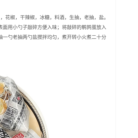
，花椒，干辣椒，冰糖，料酒，生抽，老抽，盐。
表面用小勺子敲碎方便入味；将敲碎的鹌鹑蛋放入
抽一勺老抽两勺盐搅拌均匀，煮开转小火煮二十分