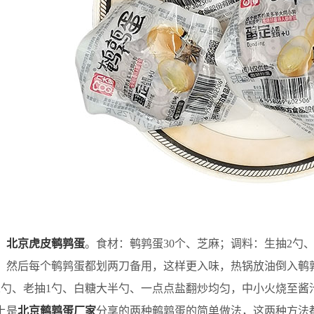
、
北京虎皮鹌鹑蛋
。食材：鹌鹑蛋30个、芝麻；调料：生抽2勺
，然后每个鹌鹑蛋都划两刀备用，这样更入味，热锅放油倒入鹌
2勺、老抽1勺、白糖大半勺、一点点盐翻炒均匀，中小火烧至酱
是
北京鹌鹑蛋厂家
分享的两种鹌鹑蛋的简单做法，这两种方法