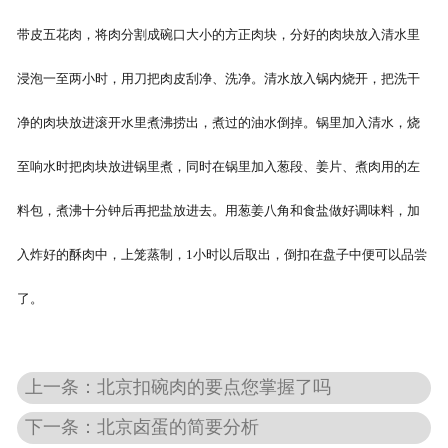
带皮五花肉，将肉分割成碗口大小的方正肉块，分好的肉块放入清水里
浸泡一至两小时，用刀把肉皮刮净、洗净。清水放入锅内烧开，把洗干
净的肉块放进滚开水里煮沸捞出，煮过的油水倒掉。锅里加入清水，烧
至响水时把肉块放进锅里煮，同时在锅里加入葱段、姜片、煮肉用的左
料包，煮沸十分钟后再把盐放进去。用葱姜八角和食盐做好调味料，加
入炸好的酥肉中，上笼蒸制，1小时以后取出，倒扣在盘子中便可以品尝
了。
上一条：北京扣碗肉的要点您掌握了吗
下一条：北京卤蛋的简要分析