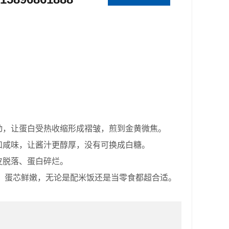
，让蛋白受热收缩形成褶皱，煎到金黄微焦。
咸味，让酱汁更醇厚，没有可换成白糖。
脱落、蛋白碎烂。
劲，蛋芯鲜嫩，无论是配米饭还是当零食都超合适。