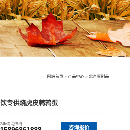
网站首页
»
产品中心
»
北京蛋制品
餐饮专供烧虎皮鹌鹑蛋
24h咨询热线
咨询报价
15896861888