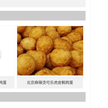
鹑蛋
北京麻辣烫可乐虎皮鹌鹑蛋