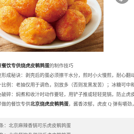
京餐饮专供烧虎皮鹌鹑蛋
的制作技巧
成秘诀：剥壳后的蛋必须擦干水分，煎时小火慢煎，耐心翻动
例：老抽仅用于调色，别放多（否则发黑发苦）；冰糖可中和
碎：焖煮和收汁时动作要轻，用铲子推或轻轻晃锅，防止虎皮
做的餐饮专供
北京烧虎皮鹌鹑蛋
，酱香浓郁，虎皮 Q 弹有嚼
条：
北京麻辣香锅可乐虎皮鹌鹑蛋