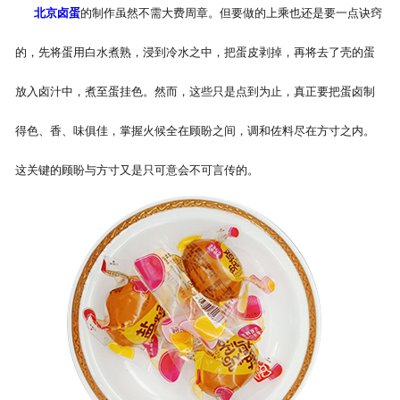
北京卤蛋
的制作虽然不需大费周章。但要做的上乘也还是要一点诀窍
的，先将蛋用白水煮熟，浸到冷水之中，把蛋皮剥掉，再将去了壳的蛋
放入卤汁中，煮至蛋挂色。然而，这些只是点到为止，真正要把蛋卤制
得色、香、味俱佳，掌握火候全在顾盼之间，调和佐料尽在方寸之内。
这关键的顾盼与方寸又是只可意会不可言传的。