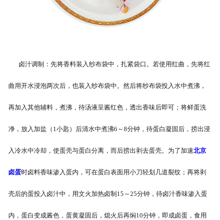
卤汁调制：先将香料装入纱布袋中，扎紧袋口。若使用红曲，先将红
曲用开水浸泡两次后，也装入纱布袋中。然后将纱布袋投入水中煮沸，
再加入其他辅料，煮沸，待汤液呈酱红色，透出香味后即可；将鲜蛋洗
净，放入加盐（1小匙）后清水中煮沸6～8分钟，待蛋白凝固后，捞出浸
入冷水中冷却，使蛋壳与蛋白分离，而后捞出剥去蛋壳。为了加速
北京
卤蛋
时卤料香味渗入蛋内，可在蛋白表面用小刀轻划几道裂纹；再将剥
壳后的蛋投入卤汁中，用文火加热卤制15～25分钟，待卤汁香味渗入蛋
内，蛋白变成酱色，蛋黄凝固后，熄火后再焖10分钟，即成卤蛋，食用