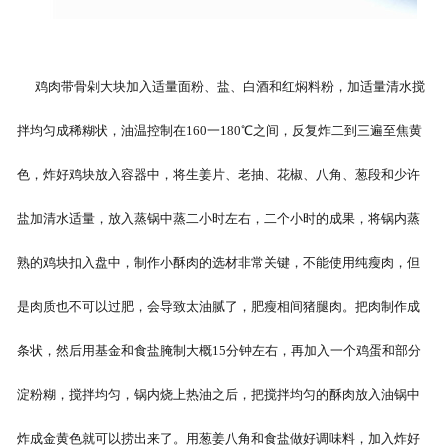
鸡肉带骨剁大块加入适量面粉、盐、白酒和红焖料粉，加适量清水搅
拌均匀成稀糊状，油温控制在160一180℃之间，反复炸二到三遍至焦黄
色，炸好鸡块放入容器中，将生姜片、老抽、花椒、八角、葱段和少许
盐加清水适量，放入蒸锅中蒸二小时左右，二个小时的成果，将锅内蒸
熟的鸡块扣入盘中，制作小酥肉的选材非常关键，不能使用纯瘦肉，但
是肉质也不可以过肥，会导致太油腻了，肥瘦相间猪腿肉。把肉制作成
条状，然后用基金和食盐腌制大概15分钟左右，再加入一个鸡蛋和部分
淀粉糊，搅拌均匀，锅内烧上热油之后，把搅拌均匀的酥肉放入油锅中
炸成金黄色就可以捞出来了。用葱姜八角和食盐做好调味料，加入炸好