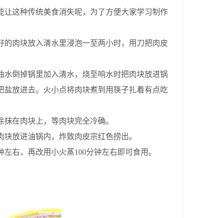
能让这种传统美食消失呢，为了方便大家学习制作
好的肉块放入清水里浸泡一至两小时，用刀把肉皮
油水倒掉锅里加入清水，烧至响水时把肉块放进锅
把盐放进去。火小点将肉块煮到用筷子扎着有点吃
涂抹在肉块上，等肉块完全冷确。
肉块放进油锅内，炸致肉皮宗红色捞出。
左右，再改用小火蒸100分钟左右即可食用。