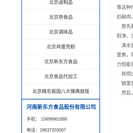
北京卤制品
等这种
扣碗肉
北京熟食品
首先要
北京调味品
刮净、
清水放
北京鸡蛋壳粉
里煮，
北京新东方食品
力但能
将捞出
北京食品代加工
锅里放
北京精忠报国八大锤典故版
然后，
河南新东方食品股份有限公司
手机： 15896861888
电话：18637203087