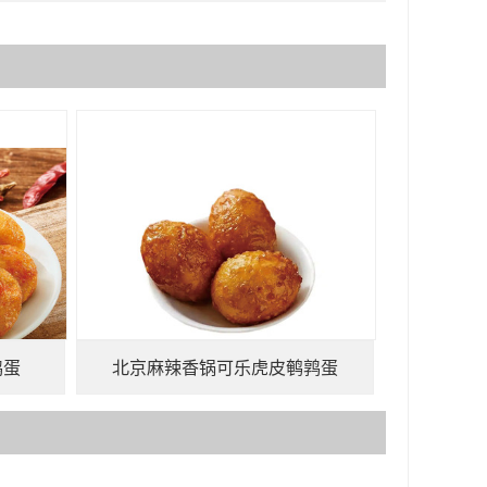
鹑蛋
北京麻辣香锅可乐虎皮鹌鹑蛋