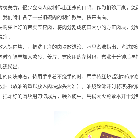
传统美食，很少会有人能制作出正宗的口感。作为扣碗厂家，怎
，我们特准备了一些扣碗肉的制作教程，快来看看。
购买上好的带皮五花肉，将肉分割成碗口大小的方正肉块，分
洗净。
入锅内烧开，把洗干净的肉块放进滚开水里煮沸捞出，煮过的
同时在锅里加入葱段、姜片、煮肉用的左料包，煮沸十分钟后再
扎透捞出。
的肉块凉着，待用手拿着不烧手的时，用手将红烧酱油均匀的
油（放油的量以放入肉块露头为准），油烧致沸开时将凉好的
把炸好的肉块用刀切成片，装入碗中，用锅大火蒸致水开十分钟