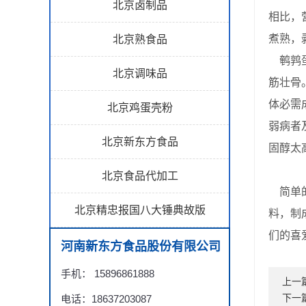
北京卤制品
相比，
煮熟，
北京熟食品
鹌鹑蛋
北京调味品
筋壮骨
体必需
北京鸡蛋壳粉
弱病者
北京新东方食品
固醇太
北京食品代加工
简单的
北京精忠报国八大锤典故版
料，制
们的喜
河南新东方食品股份有限公司
手机： 15896861888
上一
电话：18637203087
下一