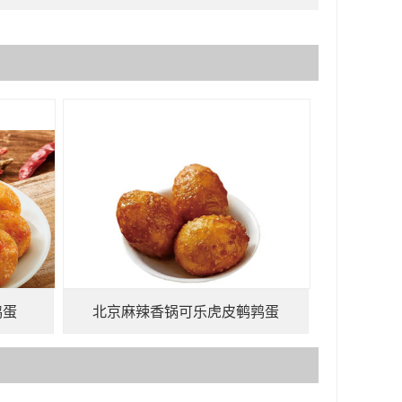
鹑蛋
北京麻辣香锅可乐虎皮鹌鹑蛋