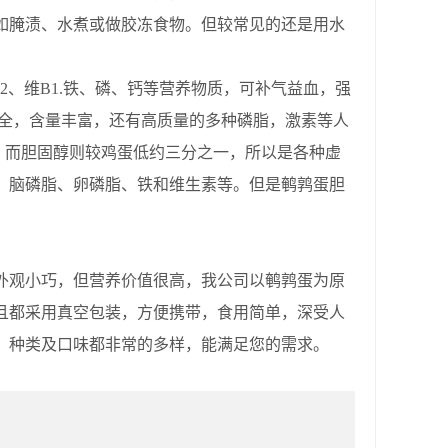
如腌渍、水煮或做胶冻食物。但较常见的还是用水
、维B1.铁、磷、钙等营养物质，可补气益血，强
齐全，含量丰富，还有高质量的多种磷脂，激素等人
，而胆固醇则较鸡蛋低约三分之一，所以是各种虚
，脑磷脂、卵磷脂、铁和维生素等。但是鹌鹑蛋胆
外观小巧，但营养价值很高，我公司以鹌鹑蛋为原
且都采用真空包装，方便携带，食用简单，深受人
，种类及口味都非常的多样，能满足您的需求。