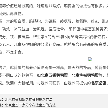
营养价值还是很高的，味道也非常好。鹌鹑蛋的做法也有很多，
剥壳后再食物。
丰富的蛋白质、脑磷脂、卵磷脂、赖氨酸、胱氨酸、维A、维B2
。功效；补气益血，治风湿，强筋壮骨。 鹌鹑蛋中氨基酸种类
成分，铁、核黄素、维生素A的含量均比同量鸡蛋高出两倍左右
及老人、儿童及孕妇的理想滋补食品。鹌鹑蛋含有较高的蛋白质
高，不宜多食。
讲，鹌鹑蛋的营养价值与鸡蛋一样高，是天然的补品。鹌鹑蛋
成不同口味的鹌鹑蛋，如
北京五香鹌鹑蛋
，
北京泡椒鹌鹑蛋
等，
爱。欢迎广大新老用户与我公司联系，由我公司提供的
北京卤蛋
篇：
北京排骨扣碗之排骨的挑选方法
篇：
北京卤蛋厂家分享存放卤蛋的方法