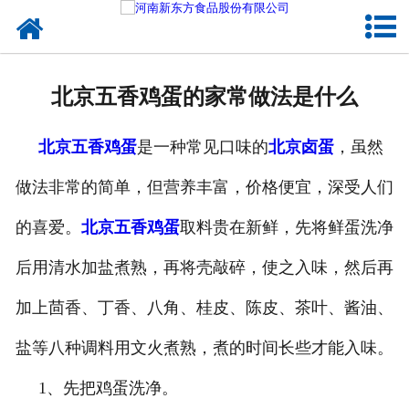
网站首页
健康卤味
北京五香鸡蛋的家常做法是什么
合作模式
北京五香鸡蛋
是一种常见口味的
北京卤蛋
，虽然
新闻资讯
做法非常的简单，但营养丰富，价格便宜，深受人们
关于新东方
的喜爱。
北京五香鸡蛋
取料贵在新鲜，先将鲜蛋洗净
加入新东方
后用清水加盐煮熟，再将壳敲碎，使之入味，然后再
联系我们
加上茴香、丁香、八角、桂皮、陈皮、茶叶、酱油、
盐等八种调料用文火煮熟，煮的时间长些才能入味。
1、先把鸡蛋洗净。