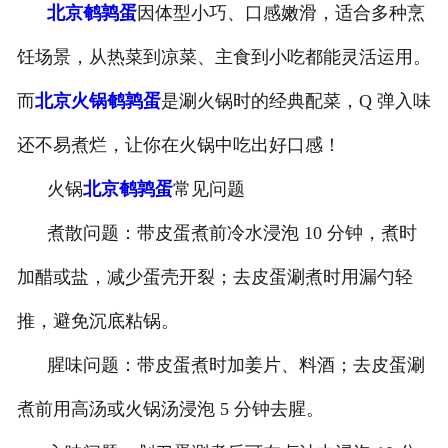
北京鹌鹑蛋
因体型小巧、口感嫩滑，适合多种烹
-
北京盐焗味卤蛋
饪场景，从热菜到凉菜、主食到小吃都能灵活运用。
-
北京泡椒味卤蛋
而
北京火锅鹌鹑蛋
是涮火锅时的经典配菜，Q 弹入味
-
北京蜜汁味卤蛋
还不易煮烂，让你在火锅中吃出好口感！
火锅
北京鹌鹑蛋
常见问题
-
北京茶香味卤蛋
煮散问题：带皮蛋煮前冷水浸泡 10 分钟，煮时
加醋或盐，减少蛋壳开裂；去皮蛋涮煮时用漏勺轻
推，避免沉底粘锅。
腥味问题：带皮蛋煮时加姜片、料酒；去皮蛋涮
煮前用高汤或火锅汤浸泡 5 分钟去腥。