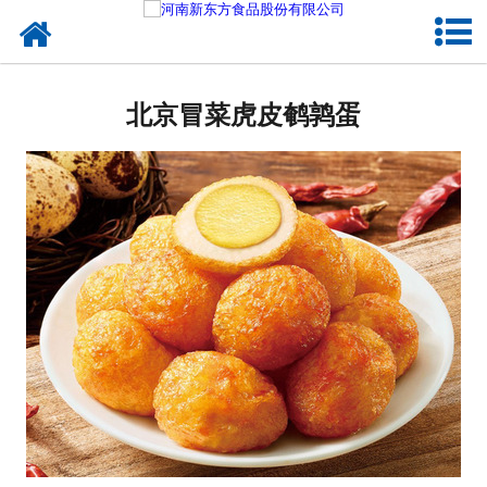
网站首页
北京蛋制品
北京冒菜虎皮鹌鹑蛋
北京卤制品
北京熟食品
北京调味品
北京鸡蛋壳粉
北京新东方食品
北京食品代加工
北京精忠报国八大锤典故版