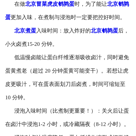
在做
北京冒菜虎皮鹌鹑蛋
时，为了能让
北京鹌鹑
-
北京盐焗味卤蛋
蛋
更加入味，在煮制与浸泡时一定要把控好时间。
-
北京泡椒味卤蛋
北京煮蛋
入味时间：放入炸好的
北京鹌鹑蛋
后，
-
北京蜜汁味卤蛋
小火卤煮15-20 分钟。
低温慢卤能让蛋白纤维逐渐吸收卤汁，同时避免
-
北京茶香味卤蛋
蛋黄煮老（超过 20 分钟蛋黄可能变干）。若想让虎
皮更吸汁，可在蛋表面划刀后卤煮，时间可缩短至
10 分钟。
浸泡入味时间（比煮制更重要！）：关火后让蛋
在卤汁中浸泡1-2 小时，或冷藏隔夜（8-12 小时）。