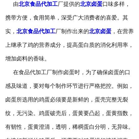
由
北京食品代加工
厂提供的
北京卤蛋
口味多样，
-
北京盐焗味卤蛋
携带方便，食用简单，深受广大消费者的喜爱。其
-
北京泡椒味卤蛋
实，
北京食品代加工
厂制作出来的
北京卤蛋
，在营养
-
北京蜜汁味卤蛋
上继承了鸡的营养成分，提高蛋白质的消化利用率，
增加卤料的香味。
-
北京茶香味卤蛋
在食品代加工厂制作卤蛋时，为了确保卤蛋的口
感及味道，要对每个制作环节进行严格把控。例如，
卤蛋所选用的鸡蛋必须要是新鲜的，蛋壳完整无裂
纹，无污染。鸡蛋破壳后，蛋黄要凸起，蛋黄指数，
有韧性，蛋黄澄清，透明，稀稠蛋白分明，无异味。