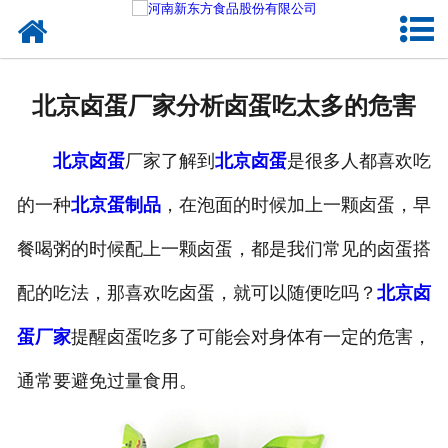
网站首页
健康卤味
北京卤蛋厂家分析卤蛋吃太多的危害
合作模式
北京卤蛋
厂家了解到
北京卤蛋
是很多人都喜欢吃
新闻资讯
的一种
北京蛋制品
，在泡面的时候加上一颗卤蛋，早
关于新东方
餐喝粥的时候配上一颗卤蛋，都是我们常见的卤蛋搭
加入新东方
配的吃法，那喜欢吃卤蛋，就可以随便吃吗？
北京卤
联系我们
蛋厂家
提醒卤蛋吃多了可能会对身体有一定的危害，
通常要避免过量食用。