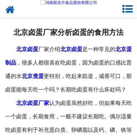
网站首页
健康卤味
北京卤蛋厂家分析卤蛋的食用方法
合作模式
北京卤蛋
厂家介绍
北京卤蛋
是一种常见的
北京蛋
新闻资讯
制品
，很多人都很喜欢吃卤蛋，因为卤蛋的口感比普
关于新东方
通的水
北京煮蛋
更特别，吃起来筋道，咸香可口，那
加入新东方
卤蛋能每天吃一个吗？长期吃卤蛋有什么坏处吗？
联系我们
北京卤蛋厂家
认为卤蛋虽然好吃，但如果每天吃
一个卤蛋，长期食用，一般不建议长期吃。偶尔适量
吃卤蛋有利于补充蛋白质、卵磷脂以及钙、磷、铁等