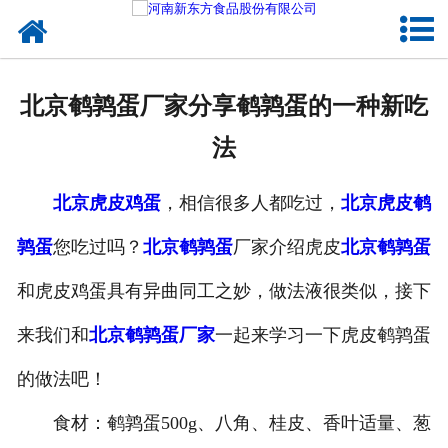
网站首页
健康卤味
北京鹌鹑蛋厂家分享鹌鹑蛋的一种新吃
合作模式
法
新闻资讯
北京虎皮鸡蛋
，相信很多人都吃过，
北京虎皮鹌
关于新东方
鹑蛋
您吃过吗？
北京鹌鹑蛋
厂家介绍虎皮
北京鹌鹑蛋
加入新东方
和虎皮鸡蛋具有异曲同工之妙，做法液很类似，接下
联系我们
来我们和
北京鹌鹑蛋厂家
一起来学习一下虎皮鹌鹑蛋
的做法吧！
食材：鹌鹑蛋500g、八角、桂皮、香叶适量、葱