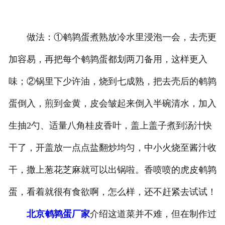
做法：①鹌鹑蛋煮熟放冷水里浸泡一会，去壳更
加容易，再把每个鹌鹑蛋都划两刀备用，这样更入
味；②锅里下少许油，烧到七成熟，把去壳后的鹌鹑
蛋倒入，煎到金黄，皮会皱起来倒入半碗清水，加入
生抽2勺、适量八角桂皮香叶，盖上盖子煮到汤汁快
干了，开盖放一点点盐翻炒均匀，中小火烧至酱汁收
干，撒上葱花芝麻就可以出锅啦。香喷喷的虎皮鹌鹑
蛋，看着就很有食欲啊，怎么样，还不赶紧去试试！
北京鹌鹑蛋厂家
介绍这道菜并不难，但在制作过