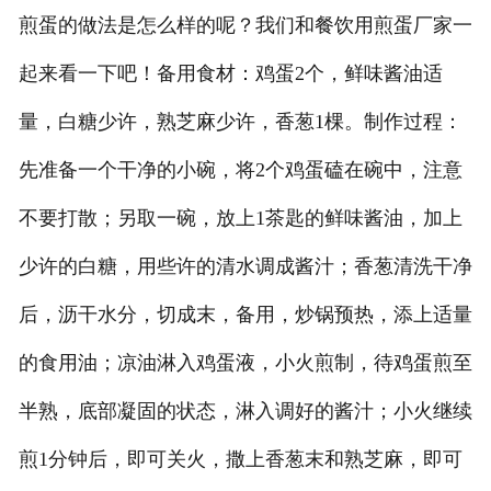
煎蛋的做法是怎么样的呢？我们和餐饮用煎蛋厂家一
起来看一下吧！备用食材：鸡蛋2个，鲜味酱油适
量，白糖少许，熟芝麻少许，香葱1棵。制作过程：
先准备一个干净的小碗，将2个鸡蛋磕在碗中，注意
不要打散；另取一碗，放上1茶匙的鲜味酱油，加上
少许的白糖，用些许的清水调成酱汁；香葱清洗干净
后，沥干水分，切成末，备用，炒锅预热，添上适量
的食用油；凉油淋入鸡蛋液，小火煎制，待鸡蛋煎至
半熟，底部凝固的状态，淋入调好的酱汁；小火继续
煎1分钟后，即可关火，撒上香葱末和熟芝麻，即可