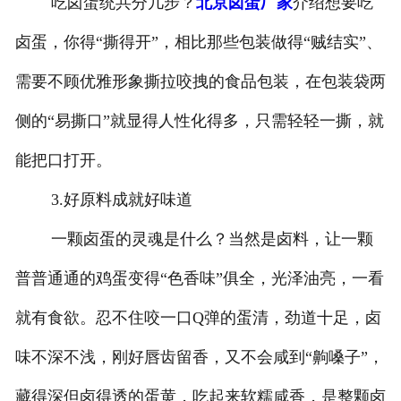
吃卤蛋统共分几步？
北京卤蛋厂家
介绍想要吃
卤蛋，你得“撕得开”，相比那些包装做得“贼结实”、
需要不顾优雅形象撕拉咬拽的食品包装，在包装袋两
侧的“易撕口”就显得人性化得多，只需轻轻一撕，就
能把口打开。
3.好原料成就好味道
一颗卤蛋的灵魂是什么？当然是卤料，让一颗
普普通通的鸡蛋变得“色香味”俱全，光泽油亮，一看
就有食欲。忍不住咬一口Q弹的蛋清，劲道十足，卤
味不深不浅，刚好唇齿留香，又不会咸到“齁嗓子”，
藏得深但卤得透的蛋黄，吃起来软糯咸香，是整颗卤