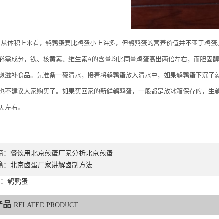
体积上来看，鹌鹑蛋要比鸡蛋小上许多，但鹌鹑蛋的营养价值并不亚于鸡蛋
必需成分，铁、核黄素、维生素A的含量均比同量鸡蛋高出两倍左右，而胆固
想滋补食品。先准备一碗清水，接着将鹌鹑蛋放入清水中，如果鹌鹑蛋下沉了
也不建议大家购买了。如果买回家的新鲜鹌鹑蛋，一般都是放冰箱保存的，生
天左右。
篇：
餐饮用北京煎蛋厂家分析北京煎蛋
篇：
北京卤蛋厂家讲解卤制方法
签：鹌鹑蛋
产品
RELATED PRODUCT