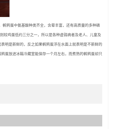
。鹌鹑蛋中氨基酸种类齐全，含晕丰富，还有高质量的多种磷
醇则较鸡蛋低约三分之一，所以是各种虚弱病者及老人、儿童及
就表明是新鲜的，反之如果鹌鹑蛋浮在水面上就表明是不新鲜的
鹌鹑蛋放进冰箱冷藏室能保存一个月左右，而煮熟的鹌鹑蛋却只