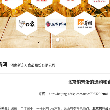
Previous slide
Next slide
新闻
/河南新东方食品股份有限公司
北京鹌鹑蛋的选购和
来源：
http://beijing.xdfsp.com/news792320.html
鹌鹑蛋
近圆形，个体很小，一般只有５g左右，表面有棕褐色斑点。
北京鹌鹑蛋