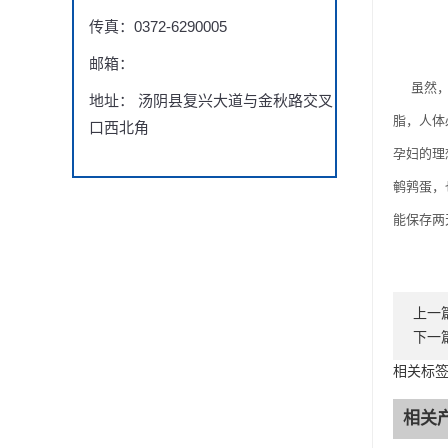
传真：0372-6290005
邮箱：
虽然，从
地址： 汤阴县复兴大道与金秋路交叉
脂，人体
口西北角
孕妇的理
鹌鹑蛋，
能保存两
上一
下一
相关标
相关