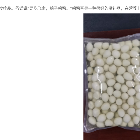
食疗品。俗话说“要吃飞禽，鸽子鹌鹑。”鹌鹑蛋是一种很好的滋补品，在营养