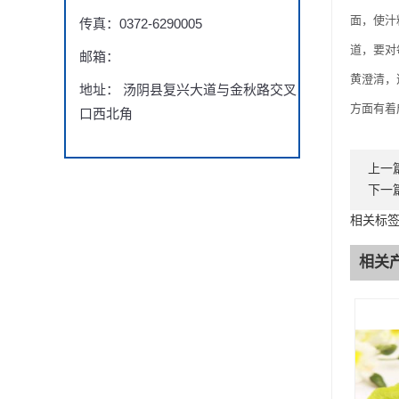
面，使汁
传真：0372-6290005
道，要对
邮箱：
黄澄清，
地址： 汤阴县复兴大道与金秋路交叉
方面有着
口西北角
上一
下一
相关标
相关