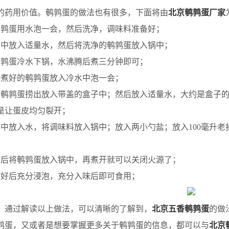
的药用价值。鹌鹑蛋的做法也有很多，下面将由
北京鹌鹑蛋厂家
鹑蛋用水泡一会，然后洗净，调味料准备好；
中放入适量水，然后将洗净的鹌鹑蛋放入锅中；
鹑蛋冷水下锅，水沸腾后煮三分钟即可；
煮好的鹌鹑蛋放入冷水中泡一会；
鹌鹑蛋捞出放入带盖的盒子中；然后放入适量水，大约是盒子的
是让蛋皮均匀裂开；
中放入水，将调味料放入锅中；放入两小勺盐；放入100毫升老
后将鹌鹑蛋放入锅中，再煮开就可以关闭火源了；
好后充分浸泡，充分入味后即可食用；
通过解读以上做法，可以清晰的了解到，
北京五香鹌鹑蛋
的做
鹑蛋，又或者是想要掌握更多关于鹌鹑蛋的信息，都可以与
北京