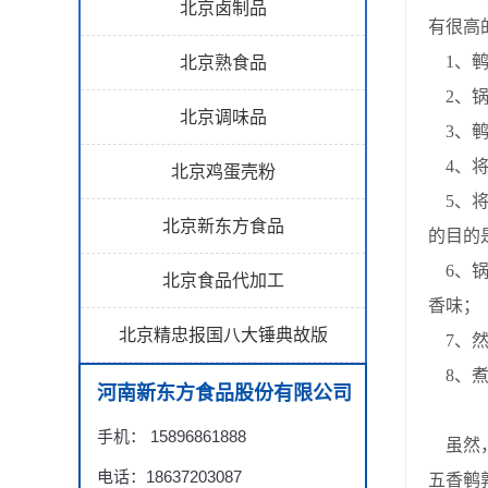
北京卤制品
有很高
1、鹌
北京熟食品
2、锅
北京调味品
3、鹌
4、将
北京鸡蛋壳粉
5、将
北京新东方食品
的目的
6、锅
北京食品代加工
香味；
北京精忠报国八大锤典故版
7、然
8、煮
河南新东方食品股份有限公司
手机： 15896861888
虽然，
电话：18637203087
五香鹌