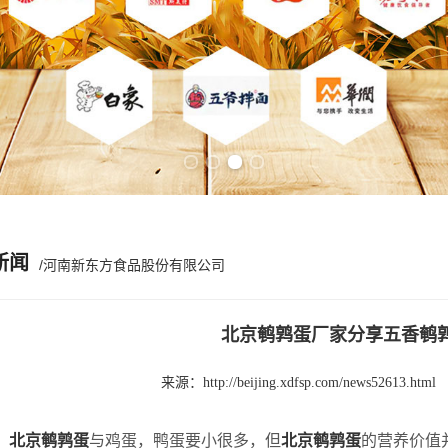
Previous slide
Next slide
新闻
/河南新东方食品股份有限公司
北京鹌鹑蛋厂家分享五香鹌
来源：
http://beijing.xdfsp.com/news52613.html
，
北京鹌鹑蛋
与鸡蛋，鸭蛋要小很多，但
北京鹌鹑蛋
的营养价值