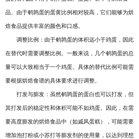
品。由于鹌鹑蛋的蛋黄比例相对较高，它们能够为烘
焙食品提供丰富的颜色和口感。
调整比例：由于鹌鹑蛋的体积远小于鸡蛋，因此
在替代时需要调整比例。一般来说，几个鹌鹑蛋的总
量可以大致相当于一个鸡蛋。具体的替代比例可能需
要根据烘焙食谱的具体要求进行调整。
打发与膨发：虽然鹌鹑蛋的蛋白也可以打发，但
其打发后的稳定性和体积可能不如鸡蛋。因此，在需
要高度膨发的烘焙食品中（如戚风蛋糕），可能需要
增加泡打粉或小苏打等膨发剂的使用量，以达到理想