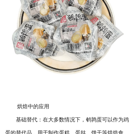
烘焙中的应用
基础替代：在大多数情况下，鹌鹑蛋可以作为鸡
蛋的替代品，用于制作蛋糕、蛋挞、饼干等烘焙食