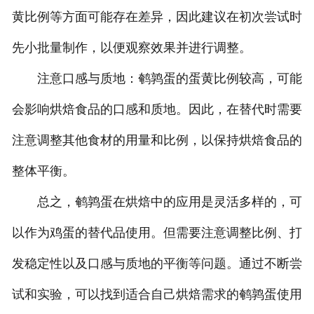
黄比例等方面可能存在差异，因此建议在初次尝试时
先小批量制作，以便观察效果并进行调整。
注意口感与质地：鹌鹑蛋的蛋黄比例较高，可能
会影响烘焙食品的口感和质地。因此，在替代时需要
注意调整其他食材的用量和比例，以保持烘焙食品的
整体平衡。
总之，鹌鹑蛋在烘焙中的应用是灵活多样的，可
以作为鸡蛋的替代品使用。但需要注意调整比例、打
发稳定性以及口感与质地的平衡等问题。通过不断尝
试和实验，可以找到适合自己烘焙需求的鹌鹑蛋使用