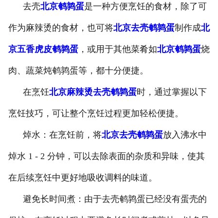
去壳
北京鹌鹑蛋
是一种方便烹饪的食材，除了可
-
北京盐焗味卤蛋
作为麻辣烫的食材，也可将
北京去壳鹌鹑蛋
制作成
北
-
北京泡椒味卤蛋
京五香虎皮鹌鹑蛋
，或用于其他菜肴如
北京鹌鹑蛋
烧
-
北京蜜汁味卤蛋
肉、蔬菜炖鹌鹑蛋等，都十分便捷。
在烹饪
北京麻辣烫去壳鹌鹑蛋
时，通过掌握以下
-
北京茶香味卤蛋
烹饪技巧，可让整个烹饪过程更加轻松便捷。
焯水：在烹饪前，将
北京去壳鹌鹑蛋
放入沸水中
焯水 1 - 2 分钟，可以去除表面的杂质和异味，使其
在后续烹饪中更好地吸收调料的味道。
避免长时间煮：由于去壳鹌鹑蛋已经没有蛋壳的