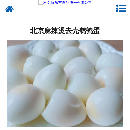
网站首页
北京蛋制品
北京麻辣烫去壳鹌鹑蛋
北京卤制品
北京熟食品
北京调味品
北京鸡蛋壳粉
北京新东方食品
北京食品代加工
北京精忠报国八大锤典故版