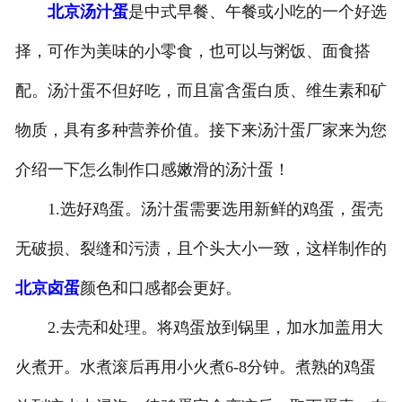
北京汤汁蛋
是中式早餐、午餐或小吃的一个好选
-
北京盐焗味卤蛋
择，可作为美味的小零食，也可以与粥饭、面食搭
-
北京泡椒味卤蛋
配。汤汁蛋不但好吃，而且富含蛋白质、维生素和矿
-
北京蜜汁味卤蛋
物质，具有多种营养价值。接下来汤汁蛋厂家来为您
介绍一下怎么制作口感嫩滑的汤汁蛋！
-
北京茶香味卤蛋
1.选好鸡蛋。汤汁蛋需要选用新鲜的鸡蛋，蛋壳
无破损、裂缝和污渍，且个头大小一致，这样制作的
北京卤蛋
颜色和口感都会更好。
2.去壳和处理。将鸡蛋放到锅里，加水加盖用大
火煮开。水煮滚后再用小火煮6-8分钟。煮熟的鸡蛋