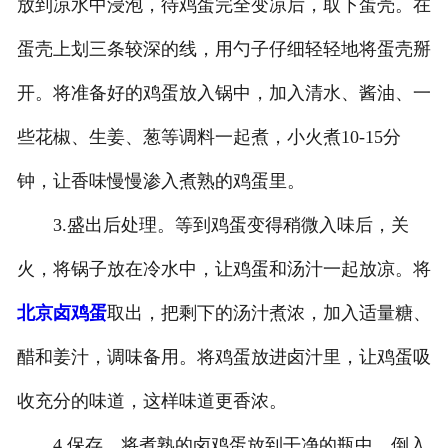
放到凉水中浸泡，待鸡蛋完全变凉后，取下蛋壳。在
蛋壳上划三条较深的线，用勺子仔细轻轻地将蛋壳掰
开。将准备好的鸡蛋放入锅中，加入清水、酱油、一
些花椒、生姜、葱等调料一起煮，小火煮10-15分
钟，让香味慢慢渗入煮熟的鸡蛋里。
3.盛出后处理。等到鸡蛋变得稍微入味后，关
火，将锅子放在冷水中，让鸡蛋和汤汁一起放凉。将
北京卤鸡蛋
取出，把剩下的汤汁煮浓，加入适量糖、
醋和姜汁，调味备用。将鸡蛋放进卤汁里，让鸡蛋吸
收充分的味道，这样味道更香浓。
4.保存。将煮熟的卤鸡蛋放到干净的瓶中，倒入