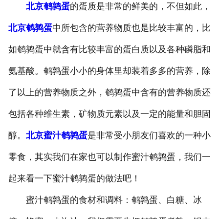
北京鹌鹑蛋
的蛋质是非常的鲜美的，不但如此，
-
北京盐焗味卤蛋
北京鹌鹑蛋
中所包含的营养物质也是比较丰富的，比
-
北京泡椒味卤蛋
如鹌鹑蛋中就含有比较丰富的蛋白质以及各种磷脂和
-
北京蜜汁味卤蛋
氨基酸。鹌鹑蛋小小的身体里却装着多多的营养，除
了以上的营养物质之外，鹌鹑蛋中含有的营养物质还
-
北京茶香味卤蛋
包括各种维生素，矿物质元素以及一定的能量和胆固
醇。
北京蜜汁鹌鹑蛋
是非常受小朋友们喜欢的一种小
零食，其实我们在家也可以制作蜜汁鹌鹑蛋，我们一
起来看一下蜜汁鹌鹑蛋的做法吧！
蜜汁鹌鹑蛋的食材和调料：鹌鹑蛋、白糖、冰