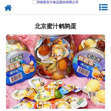
网站首页
北京蛋制品
北京蜜汁鹌鹑蛋
北京卤制品
北京熟食品
北京调味品
北京鸡蛋壳粉
北京新东方食品
北京食品代加工
北京精忠报国八大锤典故版