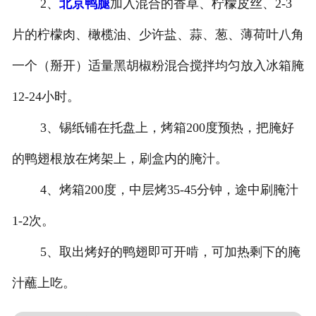
2、
北京鸭腿
加入混合的香草、柠檬皮丝、2-3
片的柠檬肉、橄榄油、少许盐、蒜、葱、薄荷叶八角
一个（掰开）适量黑胡椒粉混合搅拌均匀放入冰箱腌
12-24小时。
3、锡纸铺在托盘上，烤箱200度预热，把腌好
的鸭翅根放在烤架上，刷盒内的腌汁。
4、烤箱200度，中层烤35-45分钟，途中刷腌汁
1-2次。
5、取出烤好的鸭翅即可开啃，可加热剩下的腌
汁蘸上吃。