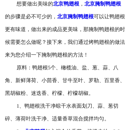
想要做出美味的
北京鸭翅根
，
北京腌制鸭翅根
-
北京盐焗味卤蛋
的步骤是必不可少的，
北京腌制鸭翅根
可以让鸭翅根
-
北京泡椒味卤蛋
更有味道，做出来的成品更美味，那腌制鸭翅根的时
-
北京蜜汁味卤蛋
候需要怎么做呢？接下来，我们通过烤鸭翅根的做法
来为您介绍一下腌制鸭翅根的方法！
-
北京茶香味卤蛋
原料：鸭翅根5个、橄榄油、盐、葱、蒜、八
角、新鲜薄荷、小茴香、甘牛至叶、罗勒、百里香、
黑胡椒粉、迷迭香、柠檬、柠檬胡椒。
1、鸭翅根洗干净晾干水表面划刀、蒜、葱切
碎、薄荷叶洗干净、适量香草混合搅拌均匀。