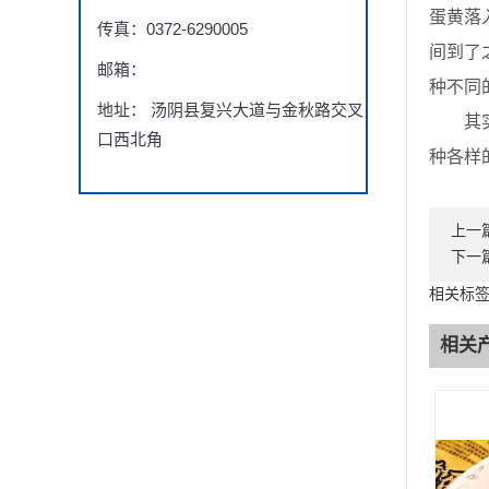
蛋黄落
传真：0372-6290005
间到了
邮箱：
种不同
地址： 汤阴县复兴大道与金秋路交叉
其实煎
口西北角
种各样
上一
下一
相关标签
相关