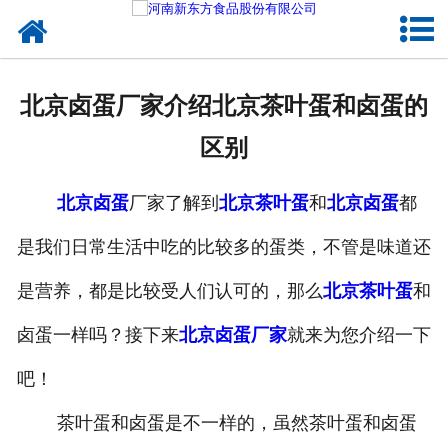
网站首页
健康卤味
北京卤蛋厂家介绍北京茶叶蛋和卤蛋的
合作模式
区别
新闻资讯
北京卤蛋
厂家了解到
北京茶叶蛋
和
北京卤蛋
都
关于新东方
是我们日常生活中吃的比较多的蛋类，不管是味道还
加入新东方
是营养，都是比较受人们认可的，那么
北京茶叶蛋
和
联系我们
卤蛋一样吗？接下来
北京卤蛋厂家
就来为您介绍一下
吧！
茶叶蛋和卤蛋是不一样的，虽然茶叶蛋和卤蛋