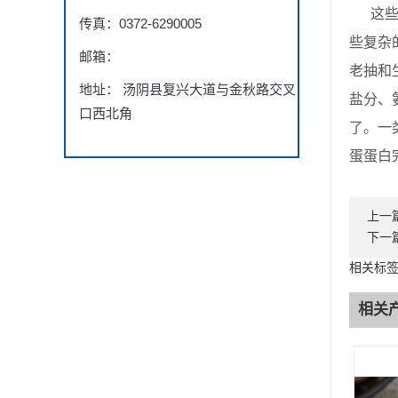
这些调
传真：0372-6290005
些复杂
邮箱：
老抽和
地址： 汤阴县复兴大道与金秋路交叉
盐分、
口西北角
了。一
蛋蛋白
上一
下一
相关标
相关