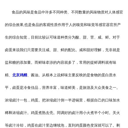
食品的风味是食品中许多不同种类、不同数量的风味物质对人体感官
的综合效果,也是食品的客观性质作用于人的嗅觉和味觉等感官器官所产
生的综合知觉，目前比较认可味道种类分为酸、甜、苦、咸、鲜。对于
卤蛋来说我们只需要关注咸、甜、鲜的配比。咸和甜好理解，无非就是
盐和糖的添加量。而鲜味牵涉的内容就多了，常用的提鲜调料就有味
精、
北京鸡精
、酱油。从根本上说鲜味主要反映的是食物的蛋白质水
平，卤蛋是冷食佳品，营养丰富，味道鲜美，是旅游及大众美食之一。
浓缩卤汁一包，鸡蛋。把浓缩卤汁倒一半进锅里，根据自己的口味加水
稀释浓缩卤汁。鸡蛋煮熟去壳。同调好的卤汁用小火煮半个小时。关火
等卤汁冷却，鸡蛋在卤汁里边继续泡，直到鸡蛋颜色变深就可以了。剩