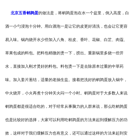
北京五香鹌鹑蛋
的做法是，将鹌鹑蛋泡在水一个盆里，倒入高度，白
酒一小勺浸泡十分钟。用白酒泡一是让它的皮更好清洗，也会让它更容
易入味。锅内烧开水少些加入八角、桂皮、香叶、花椒、白芷、肉蔻、
草果包成的料包。把料包稍微的烫一下，捞出。重新锅里多烧一些开
水，直接加入刚才烫好的料包。料包烫一下是去除原本过重的中草药
味。加入姜片葱结，适量的老抽生盐。接着把洗好的鹌鹑蛋放入锅中，
中火烧开，小火再煮十分钟关火闷一个小时。鹌鹑蛋对于大多数人来说
鹌鹑蛋都是很适合吃的，对于经常从事脑力的人群来说，那么吃鹌鹑蛋
也是比较好的选择，大家可以利用吃鹌鹑蛋的方法来起到缓解压力的功
效，这样对于我们缓解压力也有意义，还可以通过这样的方法来起到安