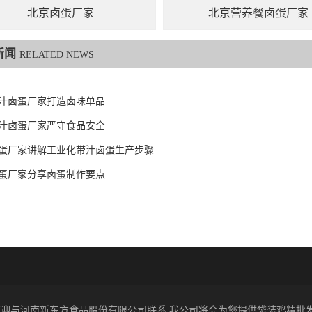
北京卤蛋厂家
北京营养餐卤蛋厂家
新闻
RELATED NEWS
汁卤蛋厂家打造卤味单品
汁卤蛋厂家严守食品安全
蛋厂家讲解工业化带汁卤蛋生产步骤
蛋厂家分享卤蛋制作要点
026 欢迎与河南新东方食品股份有限公司联系,我公司将会为您提供袋装鸡精