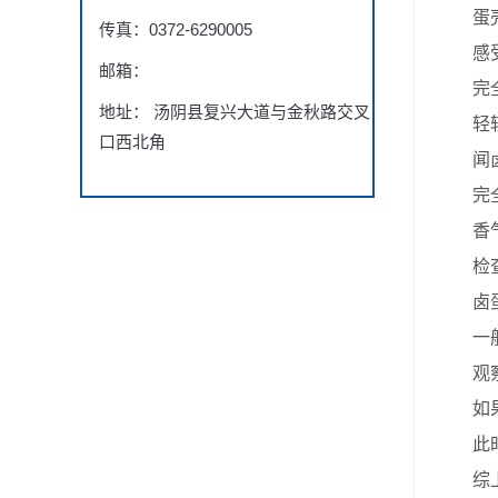
蛋壳外
传真：0372-6290005
感受
邮箱：
完全入
地址： 汤阴县复兴大道与金秋路交叉
轻轻咬
口西北角
闻卤
完全入
香气越
检查
卤蛋的
一般来
观察
如果卤
此时可
综上所