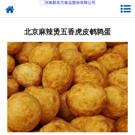
网站首页
北京蛋制品
北京麻辣烫五香虎皮鹌鹑蛋
北京卤制品
北京熟食品
北京调味品
北京鸡蛋壳粉
北京新东方食品
北京食品代加工
北京精忠报国八大锤典故版