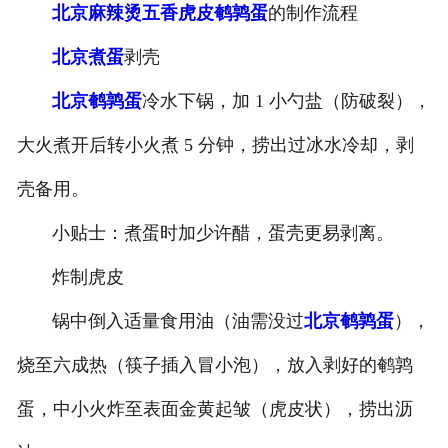
北京麻辣烫五香虎皮鹌鹑蛋
的制作流程
-
北京盐焗味卤蛋
北京煮蛋
剥壳
-
北京泡椒味卤蛋
北京鹌鹑蛋
冷水下锅，加 1 小勺盐（防破裂），
-
北京蜜汁味卤蛋
大火煮开后转小火煮 5 分钟，捞出过冰水冷却，剥
壳备用。
-
北京茶香味卤蛋
小贴士：煮蛋时加少许醋，蛋壳更易剥离。
炸制虎皮
锅中倒入适量食用油（油需没过
北京鹌鹑蛋
），
烧至六成热（筷子插入冒小泡），放入剥好的鹌鹑
蛋，中小火炸至表面金黄起皱（虎皮状），捞出沥