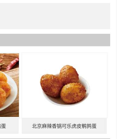
鹑蛋
北京麻辣香锅可乐虎皮鹌鹑蛋