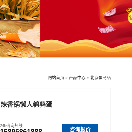
网站首页
»
产品中心
»
北京蛋制品
麻辣香锅懒人鹌鹑蛋
24h咨询热线
咨询报价
15896861888