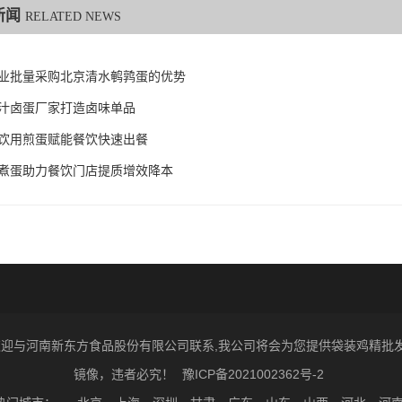
新闻
RELATED NEWS
业批量采购北京清水鹌鹑蛋的优势
汁卤蛋厂家打造卤味单品
饮用煎蛋赋能餐饮快速出餐
煮蛋助力餐饮门店提质增效降本
026 欢迎与河南新东方食品股份有限公司联系,我公司将会为您提供袋装鸡精
镜像，违者必究！
豫ICP备2021002362号-2