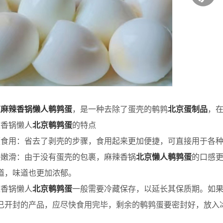
京麻辣香锅懒人鹌鹑蛋
，是一种去除了蛋壳的鹌鹑
北京蛋制品
，
香锅懒人
北京鹌鹑蛋
的特点
用：省去了剥壳的步骤，食用起来更加便捷，可直接用于各种
滑：由于没有蛋壳的包裹，麻辣香锅
北京懒人鹌鹑蛋
的口感
道，味道也更加浓郁。
香锅懒人
北京鹌鹑蛋
一般需要冷藏保存，以延长其保质期。如
已开封的产品，应尽快食用完毕，剩余的鹌鹑蛋要密封好，放入