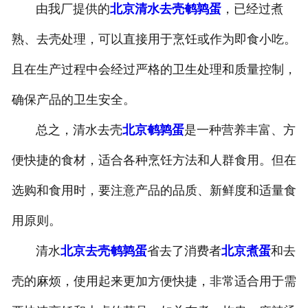
由我厂提供的
北京清水去壳鹌鹑蛋
，已经过煮
-
北京盐焗味卤蛋
熟、去壳处理，可以直接用于烹饪或作为即食小吃。
-
北京泡椒味卤蛋
且在生产过程中会经过严格的卫生处理和质量控制，
-
北京蜜汁味卤蛋
确保产品的卫生安全。
总之，清水去壳
北京鹌鹑蛋
是一种营养丰富、方
-
北京茶香味卤蛋
便快捷的食材，适合各种烹饪方法和人群食用。但在
选购和食用时，要注意产品的品质、新鲜度和适量食
用原则。
清水
北京去壳鹌鹑蛋
省去了消费者
北京煮蛋
和去
壳的麻烦，使用起来更加方便快捷，非常适合用于需