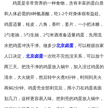
鸡蛋是非常营养的一种食物，含有丰富的蛋白质
-
北京盐焗味卤蛋
和人体必需的8种氨基酸，吃1-2个对身体很有益处。
-
北京泡椒味卤蛋
鸡蛋适量，桂皮，八角，香叶，姜片，一小把冰糖，
-
北京蜜汁味卤蛋
2勺老抽，5勺生抽，2勺米酒准备适量鸡蛋，先用流
水把鸡蛋冲洗干净。做多少
北京卤蛋
，可以根据自家
-
北京茶香味卤蛋
人口决定，
北京卤蛋
一次吃不完也没关系，可以放个
两三天。把洗干净的鸡蛋放入锅中，加入没过鸡蛋的
清水，大火烧开，然后转中火煮8分钟，时间到关火
再焖2分钟。鸡蛋壳全部剥完后，用小刀在鸡蛋表面
划几刀，这样更容易入味。把剥壳的鸡蛋放入锅中，