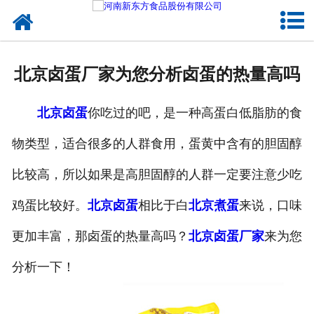
网站首页
健康卤味
北京卤蛋厂家为您分析卤蛋的热量高吗
合作模式
北京卤蛋
你吃过的吧，是一种高蛋白低脂肪的食
新闻资讯
物类型，适合很多的人群食用，蛋黄中含有的胆固醇
关于新东方
比较高，所以如果是高胆固醇的人群一定要注意少吃
加入新东方
鸡蛋比较好。
北京卤蛋
相比于白
北京煮蛋
来说，口味
联系我们
更加丰富，那卤蛋的热量高吗？
北京卤蛋厂家
来为您
分析一下！