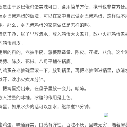
要是由于乡巴佬鸡蛋美味可口，食用简单方便，携带也非常方便
握乡巴佬鸡蛋的做法，可以在家中自己做乡巴佬鸡蛋，这样就不
用。那么，乡巴佬鸡蛋的家常做法是怎样的呢。
洗干净，锅子里放清水，放入鸡蛋大火煮开，改小火把鸡蛋煮熟
鸡蛋剥皮。
到的料的，老抽半碗、葱姜蒜适量、陈皮、花椒、八角。这个
蒜、陈皮、花椒、八角平铺在锅底。
鸡蛋在老抽碗里滚一下，放到锅里，再把老抽倒进锅里，放清
开，改小火煮20分钟。
把鸡蛋捞出来，在盘子里放一会儿，晾凉。
入适量的冰糖。冰糖的作用是上色。
蛋，如果水少的话可以加水，继续煮25分钟。
鸡蛋，味道鲜美，口感有弹性，百吃不厌，回味无穷，隔着屏