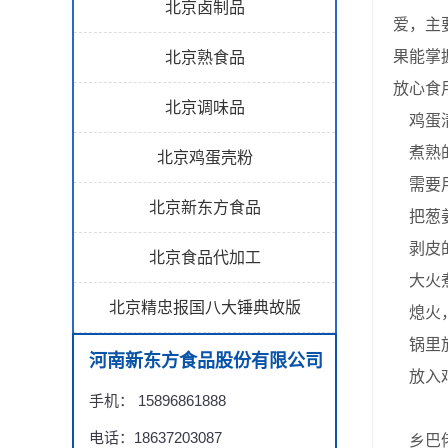
北京卤制品
爱，主
果能掌
北京熟食品
放心食
北京调味品
鸡蛋清
煮熟的
北京鸡蛋壳粉
需要用
北京新东方食品
把葱姜
剥皮的
北京食品代加工
大火煮
北京精忠报国八大锤典故版
熄火，
锅里放
河南新东方食品股份有限公司
放入鸡
手机： 15896861888
电话：18637203087
乡巴佬