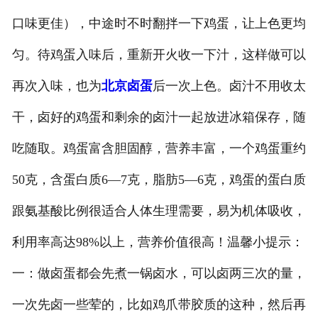
口味更佳），中途时不时翻拌一下鸡蛋，让上色更均
匀。待鸡蛋入味后，重新开火收一下汁，这样做可以
再次入味，也为
北京卤蛋
后一次上色。卤汁不用收太
干，卤好的鸡蛋和剩余的卤汁一起放进冰箱保存，随
吃随取。鸡蛋富含胆固醇，营养丰富，一个鸡蛋重约
50克，含蛋白质6—7克，脂肪5—6克，鸡蛋的蛋白质
跟氨基酸比例很适合人体生理需要，易为机体吸收，
利用率高达98%以上，营养价值很高！温馨小提示：
一：做卤蛋都会先煮一锅卤水，可以卤两三次的量，
一次先卤一些荤的，比如鸡爪带胶质的这种，然后再