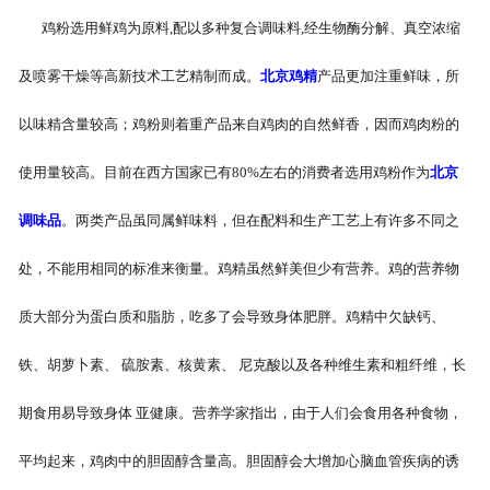
鸡粉选用鲜鸡为原料,配以多种复合调味料,经生物酶分解、真空浓缩
及喷雾干燥等高新技术工艺精制而成。
北京鸡精
产品更加注重鲜味，所
以味精含量较高；鸡粉则着重产品来自鸡肉的自然鲜香，因而鸡肉粉的
使用量较高。目前在西方国家已有80%左右的消费者选用鸡粉作为
北京
调味品
。两类产品虽同属鲜味料，但在配料和生产工艺上有许多不同之
处，不能用相同的标准来衡量。鸡精虽然鲜美但少有营养。鸡的营养物
质大部分为蛋白质和脂肪，吃多了会导致身体肥胖。鸡精中欠缺钙、
铁、胡萝卜素、 硫胺素、核黄素、 尼克酸以及各种维生素和粗纤维，长
期食用易导致身体 亚健康。营养学家指出，由于人们会食用各种食物，
平均起来，鸡肉中的胆固醇含量高。胆固醇会大增加心脑血管疾病的诱