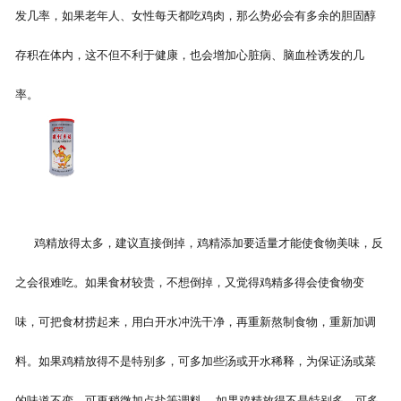
发几率，如果老年人、女性每天都吃鸡肉，那么势必会有多余的胆固醇
存积在体内，这不但不利于健康，也会增加心脏病、脑血栓诱发的几
率。
鸡精放得太多，建议直接倒掉，鸡精添加要适量才能使食物美味，反
之会很难吃。如果食材较贵，不想倒掉，又觉得鸡精多得会使食物变
味，可把食材捞起来，用白开水冲洗干净，再重新熬制食物，重新加调
料。如果鸡精放得不是特别多，可多加些汤或开水稀释，为保证汤或菜
的味道不变，可再稍微加点盐等调料。 如果鸡精放得不是特别多，可多