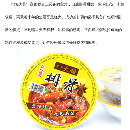
扣碗肉是年夜饭餐桌上必备的主菜，口感顺滑甜嫩，色泽红亮，丰腴
软糯，寓意着来年的生活富足红火。成功的扣碗肉必须具备口感顺滑甜
嫩的特点，吃到嘴里要没有肥、油和腻的感觉。下面详细解说扣碗肉的
制作过程及成功要点，让你轻松做出漂亮好吃的扣碗肉。