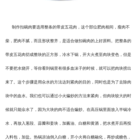
制作扣碗肉要选用整条的带皮五花肉，这个部位肥肉相间，瘦肉不
柴，肥肉不腻，而且形状整齐，是适合做扣碗肉的上好原料。把整条的
带皮五花肉切成整块的正方形，冷水下锅，开大火煮至肉块变色，但是
不要把水烧开，等你看到锅里有很多血沫子的时候，就可以把肉块捞出
来了。这个步骤是用氽水的方法达到紧肉的目的，同时也是为了去除肉
块中的血水。我们也可以通过小火煸炒的方法来紧肉，但肉块较大的时
候就只能氽水了，因为大块的肉不适合煸炒。在高压锅里面放入半锅冷
水，再放入葱段、蒜瓣和姜块，加酱油、白糖和黄酒，把水煮开后再投
入料包，加盐。热锅凉油倒入白糖，开小火将白糖融化，再炒成糖色，