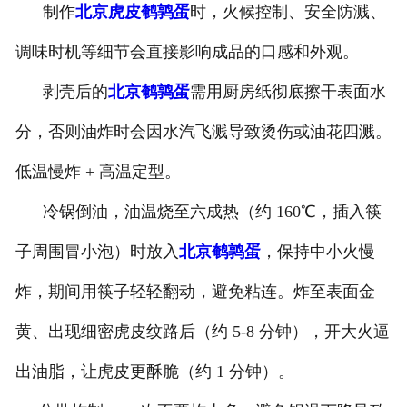
制作
北京虎皮鹌鹑蛋
时，火候控制、安全防溅、
-
北京盐焗味卤蛋
调味时机等细节会直接影响成品的口感和外观。
-
北京泡椒味卤蛋
剥壳后的
北京鹌鹑蛋
需用厨房纸彻底擦干表面水
-
北京蜜汁味卤蛋
分，否则油炸时会因水汽飞溅导致烫伤或油花四溅。
低温慢炸 + 高温定型。
-
北京茶香味卤蛋
冷锅倒油，油温烧至六成热（约 160℃，插入筷
子周围冒小泡）时放入
北京鹌鹑蛋
，保持中小火慢
炸，期间用筷子轻轻翻动，避免粘连。炸至表面金
黄、出现细密虎皮纹路后（约 5-8 分钟），开大火逼
出油脂，让虎皮更酥脆（约 1 分钟）。