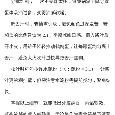
分批炸制， 一次不要炸太多，避免锅温下降导致
蛋体吸油过多，变得油腻软塌。
调酱汁时，老抽需少放，避免颜色过深发苦；糖
和盐的比例建议为 2:1，平衡咸甜口感。倒入酱汁后
开小火，用铲子轻轻推动鹌鹑蛋，让每颗蛋均匀裹上
酱汁，避免大火收汁过快导致酱汁焦糊。
收汁时可勾少许水淀粉（水：淀粉 = 3:1），让酱
汁更浓稠挂壁，但需注意水淀粉需提前搅匀，避免结
块。
掌握以上细节，就能做出外皮酥香、内馅软嫩、
酱香浓郁的虎皮鹌鹑蛋，无论是作为零食还是下饭菜