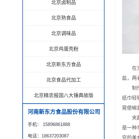
北京卤制品
北京熟食品
北京调味品
北京鸡蛋壳粉
北京新东方食品
在浩
盐，两
北京食品代加工
制作椒
北京精忠报国八大锤典故版
纸巾轻
晃使椒
河南新东方食品股份有限公司
夹起一
手机： 15896861888
是一种
电话：18637203087
穷的美