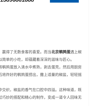
，赢得了无数食客的喜爱。而当
北京鹌鹑蛋
遇上椒
似简单的小吃，却蕴藏着深深的滋味与匠心。
鹌鹑蛋放入清水中煮熟，剥去蛋壳，然后用厨房
后将炸好的鹌鹑蛋捞出，撒上适量的椒盐，轻轻摇
交织，椒盐的香气在口腔中四溢。这种味道，既
过巧妙的搭配和精心的制作，变成一道令人回味无