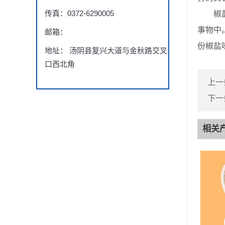
传真：0372-6290005
椒盐味
事物中
邮箱：
份椒盐
地址： 汤阴县复兴大道与金秋路交叉
口西北角
上一
下一
相关