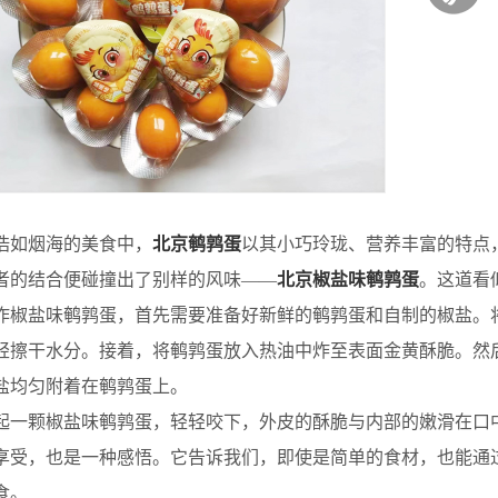
如烟海的美食中，
北京鹌鹑蛋
以其小巧玲珑、营养丰富的特点
者的结合便碰撞出了别样的风味——
北京椒盐味鹌鹑蛋
。这道看
盐味鹌鹑蛋，首先需要准备好新鲜的鹌鹑蛋和自制的椒盐。将
轻擦干水分。接着，将鹌鹑蛋放入热油中炸至表面金黄酥脆。然
盐均匀附着在鹌鹑蛋上。
颗椒盐味鹌鹑蛋，轻轻咬下，外皮的酥脆与内部的嫩滑在口中
享受，也是一种感悟。它告诉我们，即使是简单的食材，也能通
食。