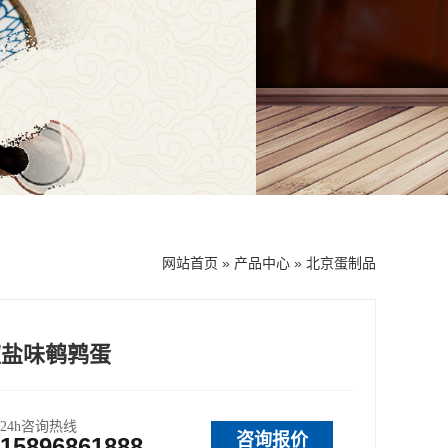
网站首页
»
产品中心
»
北京蛋制品
椒盐味鹌鹑蛋
24h咨询热线
咨询报价
15896861888