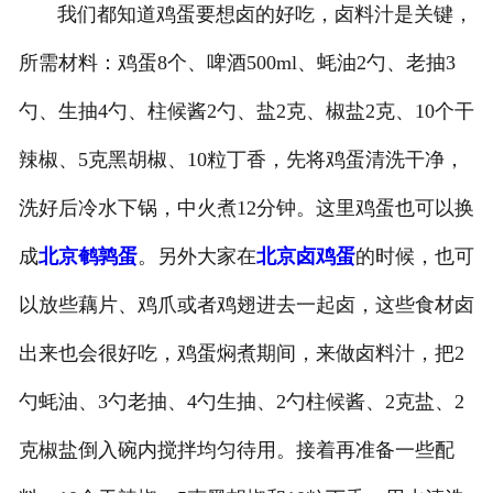
我们都知道鸡蛋要想卤的好吃，卤料汁是关键，
-
北京盐焗味卤蛋
所需材料：鸡蛋8个、啤酒500ml、蚝油2勺、老抽3
-
北京泡椒味卤蛋
勺、生抽4勺、柱候酱2勺、盐2克、椒盐2克、10个干
-
北京蜜汁味卤蛋
辣椒、5克黑胡椒、10粒丁香，先将鸡蛋清洗干净，
洗好后冷水下锅，中火煮12分钟。这里鸡蛋也可以换
-
北京茶香味卤蛋
成
北京鹌鹑蛋
。另外大家在
北京卤鸡蛋
的时候，也可
以放些藕片、鸡爪或者鸡翅进去一起卤，这些食材卤
出来也会很好吃，鸡蛋焖煮期间，来做卤料汁，把2
勺蚝油、3勺老抽、4勺生抽、2勺柱候酱、2克盐、2
克椒盐倒入碗内搅拌均匀待用。接着再准备一些配