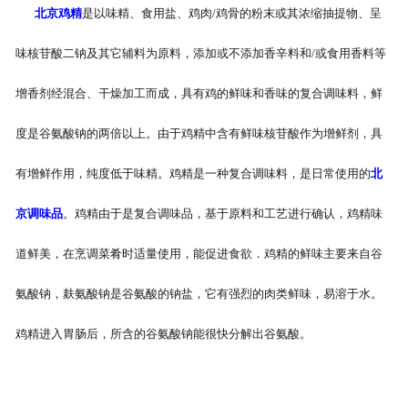
北京鸡精
是以味精、食用盐、鸡肉/鸡骨的粉末或其浓缩抽提物、呈
-
北京盐焗味卤蛋
味核苷酸二钠及其它辅料为原料，添加或不添加香辛料和/或食用香料等
-
北京泡椒味卤蛋
增香剂经混合、干燥加工而成，具有鸡的鲜味和香味的复合调味料，鲜
-
北京蜜汁味卤蛋
度是谷氨酸钠的两倍以上。由于鸡精中含有鲜味核苷酸作为增鲜剂，具
-
北京茶香味卤蛋
有增鲜作用，纯度低于味精。鸡精是一种复合调味料，是日常使用的
北
京调味品
。鸡精由于是复合调味品，基于原料和工艺进行确认，鸡精味
道鲜美，在烹调菜肴时适量使用，能促进食欲．鸡精的鲜味主要来自谷
氨酸钠，麸氨酸钠是谷氨酸的钠盐，它有强烈的肉类鲜味，易溶于水。
鸡精进入胃肠后，所含的谷氨酸钠能很快分解出谷氨酸。