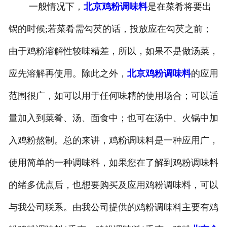
一般情况下，
北京鸡粉调味料
是在菜肴将要出
-
北京盐焗味卤蛋
锅的时候;若菜肴需勾芡的话，投放应在勾芡之前；
-
北京泡椒味卤蛋
由于鸡粉溶解性较味精差，所以，如果不是做汤菜，
-
北京蜜汁味卤蛋
应先溶解再使用。除此之外，
北京鸡粉调味料
的应用
范围很广，如可以用于任何味精的使用场合；可以适
-
北京茶香味卤蛋
量加入到菜肴、汤、面食中；也可在汤中、火锅中加
入鸡粉熬制。总的来讲，鸡粉调味料是一种应用广，
使用简单的一种调味料，如果您在了解到鸡粉调味料
的绪多优点后，也想要购买及应用鸡粉调味料，可以
与我公司联系。由我公司提供的鸡粉调味料主要有鸡