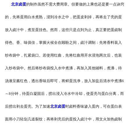
北京卤蛋
的制作虽然不需大费周章。但要做的上乘也还是要一点诀窍
-
北京盐焗味卤蛋
的，先将蛋用白水煮熟，浸到冷水之中，把蛋皮剥掉，再将去了壳的蛋
-
北京泡椒味卤蛋
放入卤汁中，煮至蛋挂色。然而，这些只是点到为止，真正要把蛋卤制
-
北京蜜汁味卤蛋
得色、香、味俱佳，掌握火候全在顾盼之间，卤汁调制：先将香料装入
-
北京茶香味卤蛋
纱布袋中，扎紧袋口。若使用红曲，先将红曲用开水浸泡两次后，也装
入纱布袋中。然后将纱布袋投入水中煮沸，再加入其他辅料，煮沸，待
汤液呈酱红色，透出香味后即可，将鲜蛋洗净，放入加盐后清水中煮沸6
～8分钟，待蛋白凝固后，捞出浸入冷水中冷却，使蛋壳与蛋白分离，而
后捞出剥去蛋壳。为了加速
北京卤蛋
时卤料香味渗入蛋内，可在蛋白表
面用小刀轻划几道裂纹；再将剥壳后的蛋投入卤汁中，用文火加热卤制